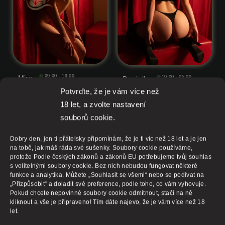
09:00 - 19:00
19:00 - 05:00
Mira
Danielle
Pštrossova 14, Praha 1
Pštrossova 14, Praha 1
Potvrďte, že je vám více než
Výška:
179
Věk:
24
Výška:
165
Věk:
22
18 let, a zvolte nastavení
Váha:
57
Prsa
2
Váha:
53
Prsa
2.5
souborů cookie.
Dobry den, jen ti přátelsky připomínám, že je ti víc než 18 let a je jen
na tobě, jak máš ráda své sušenky. Soubory cookie používáme,
protože Podle českých zákonů a zákonů EU potřebujeme tvůj souhlas
s volitelnými soubory cookie. Bez nich nebudou fungovat některé
funkce a analytika. Můžete „Souhlasit se všemi“ nebo se podívat na
„Přizpůsobit“ a doladit své preference, podle toho, co vám vyhovuje.
Pokud chcete nepovinné soubory cookie odmítnout, stačí na ně
kliknout a vše je připraveno! Tím dáte najevo, že je vám více než 18
let.