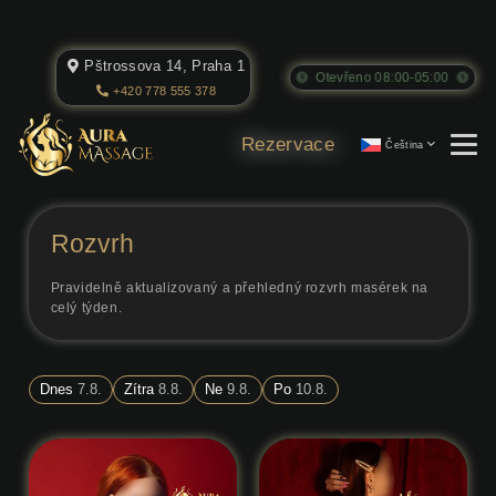
Pštrossova 14, Praha 1
Otevřeno 08:00-05:00
+420 778 555 378
Rezervace
Čeština
Rozvrh
Pravidelně aktualizovaný a přehledný rozvrh masérek na
celý týden.
Dnes
7.8.
Zítra
8.8.
Ne
9.8.
Po
10.8.