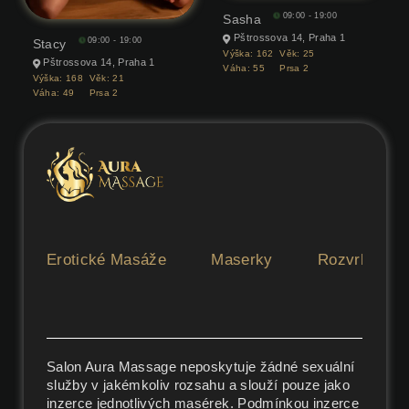
09:00 - 19:00
Sasha
Pštrossova 14, Praha 1
09:00 - 19:00
Stacy
Výška:
162
Věk:
25
Pštrossova 14, Praha 1
Váha:
55
Prsa
2
Výška:
168
Věk:
21
Váha:
49
Prsa
2
Erotické Masáže
Maserky
Rozvrh
Salon Aura Massage neposkytuje žádné sexuální
služby v jakémkoliv rozsahu a slouží pouze jako
inzerce jednotlivých masérek. Podmínkou inzerce