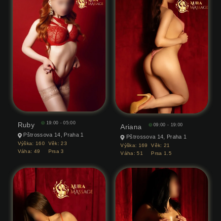
19:00 - 05:00
Ruby
09:00 - 19:00
Ariana
Pštrossova 14, Praha 1
Pštrossova 14, Praha 1
Výška:
160
Věk:
23
Výška:
169
Věk:
21
Váha:
49
Prsa
3
Váha:
51
Prsa
1.5