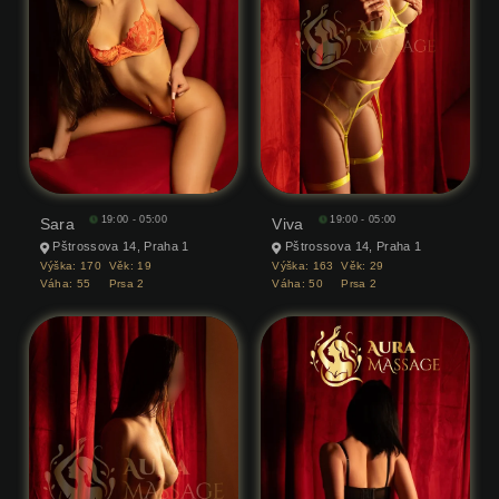
19:00 - 05:00
19:00 - 05:00
Sara
Viva
Pštrossova 14, Praha 1
Pštrossova 14, Praha 1
Výška:
170
Věk:
19
Výška:
163
Věk:
29
Váha:
55
Prsa
2
Váha:
50
Prsa
2